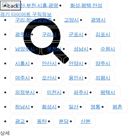
안산,부천,시흥,광명
화성,평택,안성
경기 다이어트 구직정보
구리,하남,남양주
고양시
광명시
광주시
구리시
군포시
김포시
남양주시
부천시
성남시
수원시
시흥시
안산시
안양시
양주시
여주시
오산시
용인시
의왕시
의정부시
이천시
파주시
평택시
하남시
화성시
일산
영통
평촌
광교
동탄
분당
산본
상세