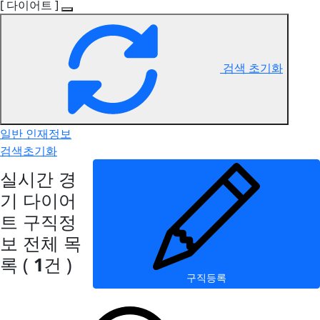
[ 다이어트 ]
검색 초기화
일반 인재정보
검색초기화
실시간 경
기 다이어
트 구직정
보
전체 목
록
(
1
건 )
구직등록