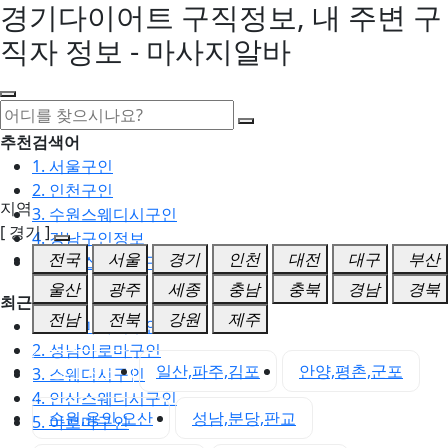
경기다이어트 구직정보, 내 주변 구
직자 정보 - 마사지알바
추천검색어
1. 서울구인
2. 인천구인
지역
3. 수원스웨디시구인
[ 경기 ]
4. 강남구인정보
전국
서울
경기
인천
대전
대구
부산
5. 동탄스웨디시구인
울산
광주
세종
충남
충북
경남
경북
최근검색어
전남
전북
강원
제주
1. 일산마사지구인
2. 성남아로마구인
경기 전체
일산,파주,김포
안양,평촌,군포
3. 스웨디시구인
4. 안산스웨디시구인
수원,용인,오산
성남,분당,판교
5. 아로마구인