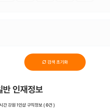
검색 초기화
일반 인재정보
전체 목록
시간 강원 1인샵 구직정보
(
0
건 )