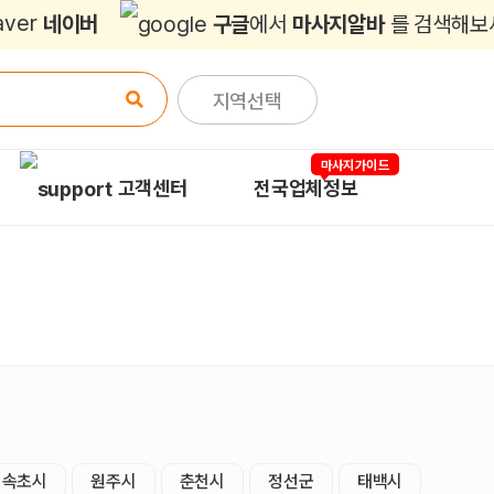
네이버
구글
에서
마사지알바
를 검색해보
지역선택
마사지가이드
고객센터
전국업체정보
속초시
원주시
춘천시
정선군
태백시