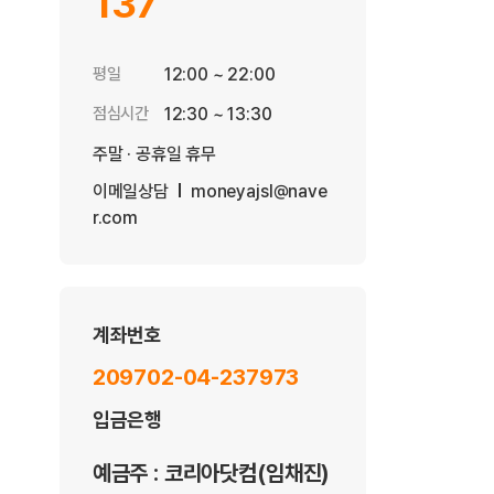
137
평일
12:00 ~ 22:00
점심시간
12:30 ~ 13:30
주말 · 공휴일 휴무
이메일상담
moneyajsl@nave
r.com
계좌번호
209702-04-237973
입금은행
예금주 : 코리아닷컴(임채진)