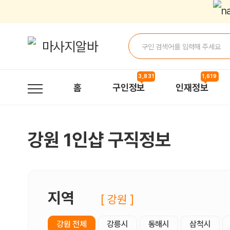
강원1인샵 구직정보, 내 주변 구직자 정보 - 마사지알바
3,831
1,619
홈
구인정보
인재정보
강원 1인샵 구직정보
지역
[ 강원 ]
강원 전체
강릉시
동해시
삼척시