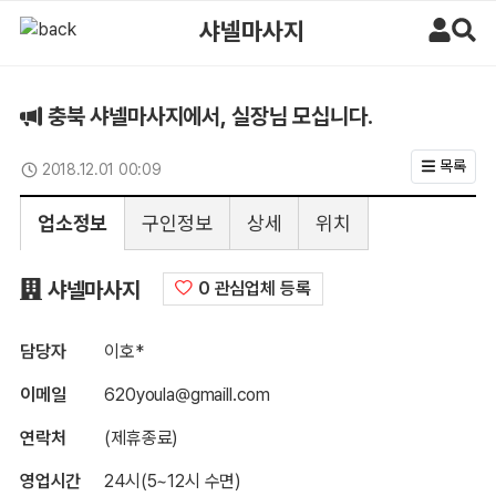
충북 샤넬마사지에서, 실장님 모십니다. > 구인정보 | 마사지알바
샤넬마사지
충북 샤넬마사지에서, 실장님 모십니다.
목록
2018.12.01 00:09
업데이트일
업소정보
구인정보
상세
위치
구인정보
샤넬마사지
0 관심업체 등록
담당자
이호*
이메일
620youla@gmaill.com
연락처
(제휴종료)
영업시간
24시(5~12시 수면)