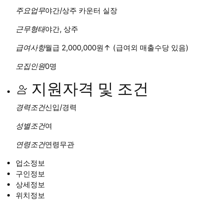
주요업무
야간/상주 카운터 실장
근무형태
야간, 상주
급여사항
월급 2,000,000원
↑
(급여외 매출수당 있음)
모집인원
0명
지원자격 및 조건
경력조건
신입/경력
성별조건
여
연령조건
연령무관
업소정보
구인정보
상세정보
위치정보