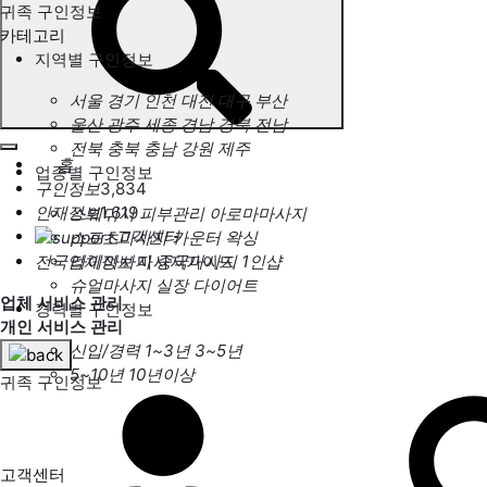
귀족 구인정보
카테고리
지역별 구인정보
서울
경기
인천
대전
대구
부산
울산
광주
세종
경남
경북
전남
전북
충북
충남
강원
제주
홈
업종별 구인정보
구인정보
3,834
인재정보
1,619
스웨디시
피부관리
아로마마사지
고객센터
스포츠마사지
카운터
왁싱
전국업체정보
마사지가이드
타이마사지
중국마사지
1인샵
슈얼마사지
실장
다이어트
업체 서비스 관리
경력별 구인정보
개인 서비스 관리
신입/경력
1~3년
3~5년
5~10년
10년이상
귀족 구인정보
고객센터