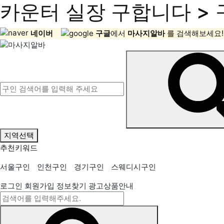
카운터 실장 구합니다 > 
네이버
구글
에서
마사지알바
를 검색해보세요!
지역선택
추천키워드
서울구인
인천구인
경기구인
스웨디시구인
로그인
회원가입
정보찾기
광고상품안내