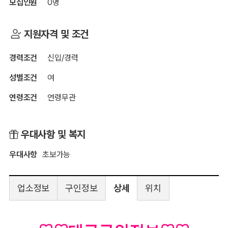
모집인원
0명
지원자격 및 조건
경력조건
신입/경력
성별조건
여
연령조건
연령무관
우대사항 및 복지
우대사항
초보가능
업소정보
구인정보
상세
위치