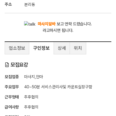
주소
본리동
마사지알바
보고 연락 드렸습니다.
라고하시면 됩니다.
업소정보
구인정보
상세
위치
대구-월드타이
모집요강
모집업종
마사지,안마
주요업무
40~50분 서비스관리사및 카운트실장구함
근무형태
추후협의
급여사항
추후협의