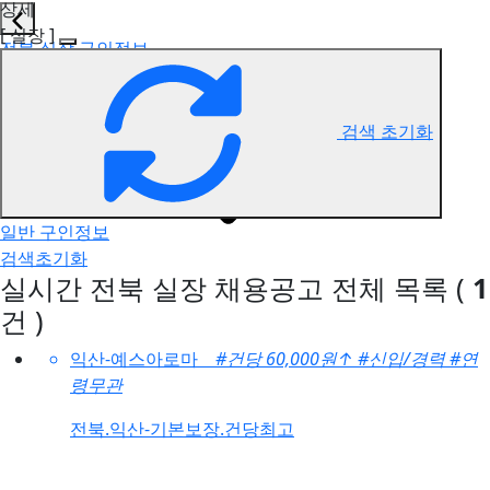
상세
[ 실장 ]
전북 실장 구인정보
검색 초기화
일반 구인정보
검색초기화
실시간 전북 실장 채용공고
전체 목록
(
1
건 )
익산-예스아로마
#건당 60,000원
↑
#신입/경력
#연
령무관
전북.익산-기본보장.건당최고