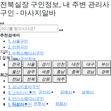
전북실장 구인정보, 내 주변 관리사
구인 - 마사지알바
추천검색어
1. 서울구인
2. 인천구인
지역
3. 수원스웨디시구인
[ 전북 ]
4. 강남구인정보
전국
서울
경기
인천
대전
대구
부산
5. 동탄스웨디시구인
울산
광주
세종
충남
충북
경남
경북
최근검색어
전남
전북
강원
제주
1. 일산마사지구인
2. 성남아로마구인
전북 전체
군산시
김제시
남원시
3. 스웨디시구인
4. 안산스웨디시구인
익산시
전주시
정읍시
5. 아로마구인