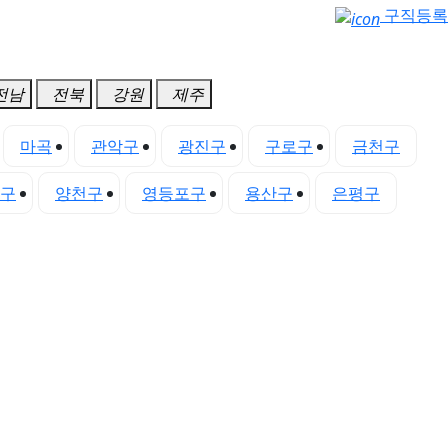
구직등록
전남
전북
강원
제주
마곡
관악구
광진구
구로구
금천구
구
양천구
영등포구
용산구
은평구