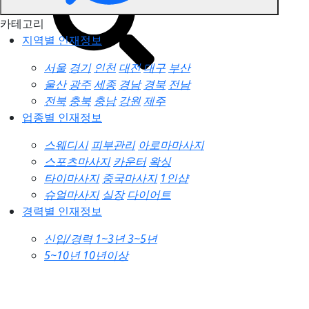
카테고리
지역별 인재정보
서울
경기
인천
대전
대구
부산
울산
광주
세종
경남
경북
전남
전북
충북
충남
강원
제주
업종별 인재정보
스웨디시
피부관리
아로마마사지
스포츠마사지
카운터
왁싱
타이마사지
중국마사지
1인샵
슈얼마사지
실장
다이어트
경력별 인재정보
신입/경력
1~3년
3~5년
5~10년
10년이상