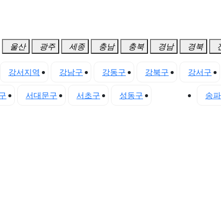
울산
광주
세종
충남
충북
경남
경북
강서지역
강남구
강동구
강북구
강서구
구
서대문구
서초구
성동구
성북구
송파