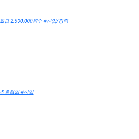
월급 2,500,000원
↑
#신입/경력
#추후협의
#신입