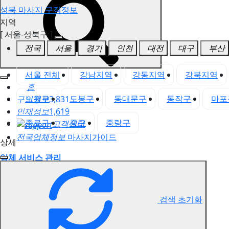
성북 마사지 구직정보
지역
[ 서울-성북구 ]
전국
서울
경기
인천
대전
대구
부산
서울 전체
강남지역
강동지역
강북지역
홈
노원구
도봉구
동대문구
동작구
마포
구인정보
3,831
인재정보
1,619
종로구
중구
중랑구
고객센터
전국업체정보
마사지가이드
상세
업체 서비스 관리
개인 서비스 관리
성북 마사지 구직정보
검색 초기화