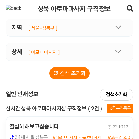
성북아로마마사지 구직정보, 내 주변 구직자 정보 - 마사지알바
성북 아로마마사지 구직정보
지역
[ 서울-성북구 ]
상세
[ 아로마마사지 ]
검색 초기화
일반 인재정보
검색초기화
전체 목록
실시간 성북 아로마마사지샵 구직정보
(
2
건 )
구직등록
열심히 해보고싶습니다
23.10.12
남
24세 서울 성북구
#아로마마사지, 스포츠마사지
#월급 2,500,00