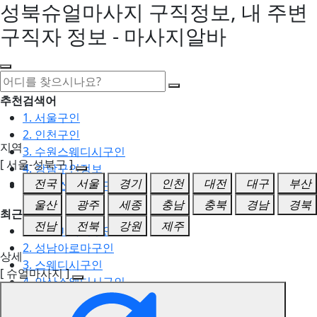
성북슈얼마사지 구직정보, 내 주변
구직자 정보 - 마사지알바
추천검색어
1. 서울구인
2. 인천구인
지역
3. 수원스웨디시구인
[ 서울-성북구 ]
4. 강남구인정보
전국
서울
경기
인천
대전
대구
부산
5. 동탄스웨디시구인
울산
광주
세종
충남
충북
경남
경북
최근검색어
전남
전북
강원
제주
1. 일산마사지구인
2. 성남아로마구인
상세
3. 스웨디시구인
[ 슈얼마사지 ]
4. 안산스웨디시구인
5. 아로마구인