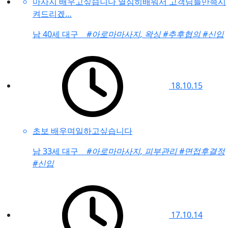
마사지 배우고싶습니다 열심히배워서 고객님들만족시
켜드리겠…
남
40세 대구
#아로마마사지, 왁싱
#추후협의
#신입
18.10.15
초보 배우며일하고싶습니다
남
33세 대구
#아로마마사지, 피부관리
#면접후결정
#신입
17.10.14