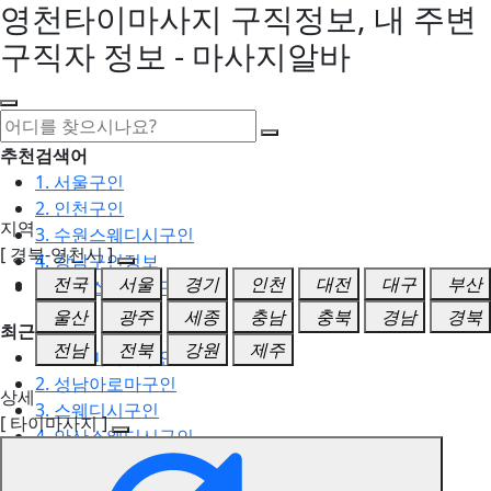
영천타이마사지 구직정보, 내 주변
구직자 정보 - 마사지알바
추천검색어
1. 서울구인
2. 인천구인
지역
3. 수원스웨디시구인
[ 경북-영천시 ]
4. 강남구인정보
전국
서울
경기
인천
대전
대구
부산
5. 동탄스웨디시구인
울산
광주
세종
충남
충북
경남
경북
최근검색어
전남
전북
강원
제주
1. 일산마사지구인
2. 성남아로마구인
상세
3. 스웨디시구인
[ 타이마사지 ]
4. 안산스웨디시구인
5. 아로마구인