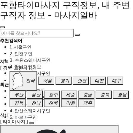
포항타이마사지 구직정보, 내 주변
구직자 정보 - 마사지알바
추천검색어
1. 서울구인
2. 인천구인
3. 수원스웨디시구인
지역
4. 강남구인정보
[ 경북-포항시 ]
5. 동탄스웨디시구인
전국
서울
경기
인천
대전
대구
최근검색어
1. 일산마사지구인
부산
울산
광주
세종
충남
충북
경남
2. 성남아로마구인
경북
전남
전북
강원
제주
3. 스웨디시구인
4. 안산스웨디시구인
상세
5. 아로마구인
[ 타이마사지 ]