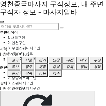
영천중국마사지 구직정보, 내 주변
구직자 정보 - 마사지알바
추천검색어
1. 서울구인
2. 인천구인
3. 수원스웨디시구인
지역
4. 강남구인정보
[ 경북-영천시 ]
5. 동탄스웨디시구인
전국
서울
경기
인천
대전
대구
부산
울산
광주
세종
충남
충북
경남
경북
최근검색어
1. 일산마사지구인
전남
전북
강원
제주
2. 성남아로마구인
상세
3. 스웨디시구인
[ 중국마사지 ]
4. 안산스웨디시구인
5. 아로마구인