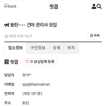
동탄---- 건마 관리사 모집 > 구인정보 | 마사지알바
핫콥
동탄---- 건마 관리사 모집
목록
2015.11.16 13:27
업데이트일
업소정보
구인정보
상세
위치
구인정보
핫콥
0 관심업체 등록
담당자
현아*
이메일
qqq@hanmail.net
연락처
(제휴 대기중)
주소
동탄