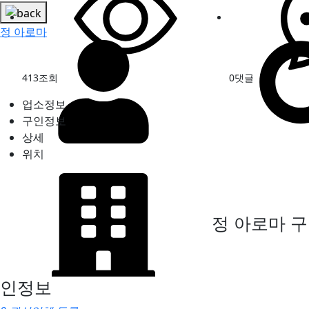
정 아로마
413
조회
0
댓글
업소정보
구인정보
상세
위치
정 아로마
구
인정보