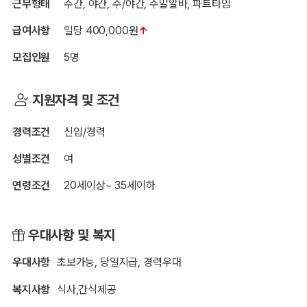
근무형태
주간, 야간, 주/야간, 주말알바, 파트타임
급여사항
일당 400,000원
↑
모집인원
5명
지원자격 및 조건
경력조건
신입/경력
성별조건
여
연령조건
20세이상~ 35세이하
우대사항 및 복지
우대사항
초보가능, 당일지급, 경력우대
복지사항
식사,간식제공