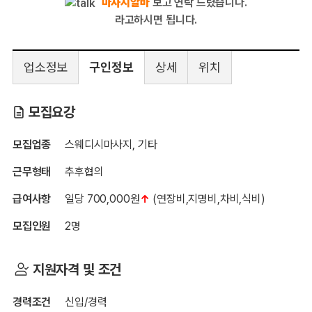
마사지알바
보고 연락 드렸습니다.
라고하시면 됩니다.
업소정보
구인정보
상세
위치
동탄 하늘테라피
모집요강
모집업종
스웨디시마사지, 기타
근무형태
추후협의
급여사항
일당 700,000원
↑
(연장비,지명비,차비,식비)
모집인원
2명
지원자격 및 조건
경력조건
신입/경력