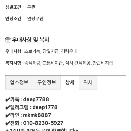
성별조건
무관
연령조건
연령무관
우대사항 및 복지
우대사항
초보가능, 당일지급, 경력우대
복지사항
숙식제공, 교통비지급, 식사,간식제공, 만근비지급
업소정보
구인정보
상세
위치
✔️
카톡 : deep7788
✔️
텔레그램 : deep1778
✔️
라인 : mkmk8887
✔️
전화 : 010-8230-5927
※24시간 언제든 문의 환영합니다※