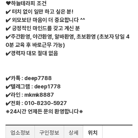
❤️하늘테라피 조건
✔️ 터치 없이 일만 하고 싶은 분!
✔️ 외모보단 마음이 더 중요합니다 ^^
✔️ 긍정적인 마인드를 갖고 계신 분
✔️주간환영, 야간환영, 알바환영, 초보환영 (초보자 당일 4
0분 교육 후 바로근무 가능)
✔️경력자 대모 절대 없음
✔️
카톡 : deep7788
✔️
텔레그램 : deep1778
✔️
라인 : mkmk8887
✔️
전화 : 010-8230-5927
※24시간 언제든 문의 환영합니다※
업소정보
구인정보
상세
위치