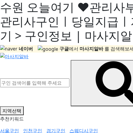
수원 오늘여기 ♥관리사
관리사구인ㅣ당일지급ㅣ
기 > 구인정보 | 마사지
네이버
구글
에서
마사지알바
를 검색해보세
지역선택
추천키워드
서울구인
인천구인
경기구인
스웨디시구인