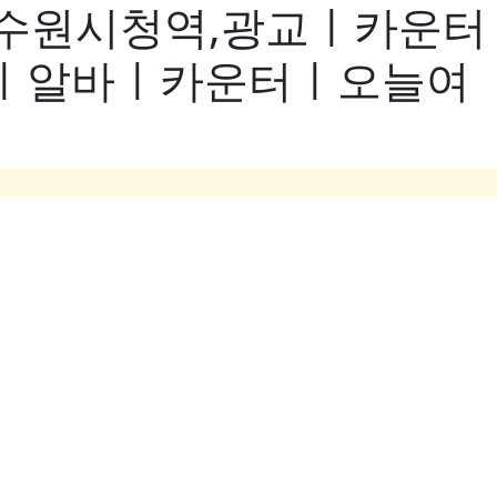
,수원시청역,광교ㅣ카운터
ㅣ알바ㅣ카운터ㅣ오늘여