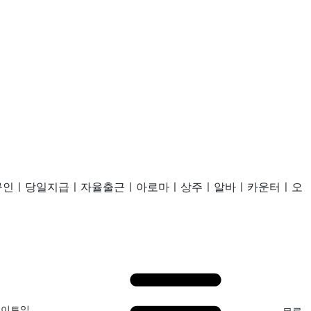
사구인ㅣ당일지급ㅣ자율출근ㅣ아로마ㅣ상주ㅣ알바ㅣ카운터ㅣ오
데이트일