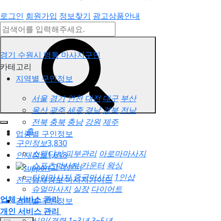
로그인
회원가입
정보찾기
광고상품안내
경기 수원시 영통 마사지구인
카테고리
지역별 구인정보
서울
경기
인천
대전
대구
부산
울산
광주
세종
경남
경북
전남
전북
충북
충남
강원
제주
홈
업종별 구인정보
구인정보
3,830
스웨디시
피부관리
아로마마사지
인재정보
1,618
스포츠마사지
카운터
왁싱
고객센터
타이마사지
중국마사지
1인샵
전국업체정보
마사지가이드
슈얼마사지
실장
다이어트
업체 서비스 관리
경력별 구인정보
개인 서비스 관리
신입/경력
1~3년
3~5년