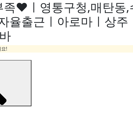
부족♥ㅣ영통구청,매탄동
자율출근ㅣ아로마ㅣ상주
알바
요!