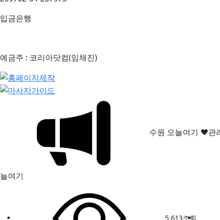
입금은행
예금주 : 코리아닷컴(임채진)
수원 오늘여기 ♥
늘여기
5,613
조회