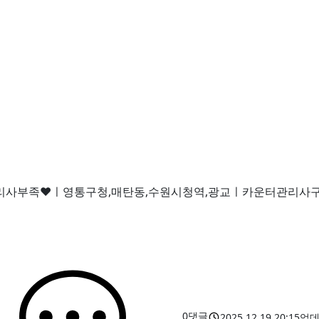
관리사부족♥ㅣ영통구청,매탄동,수원시청역,광교ㅣ카운터관리
0
댓글
2025.12.19 20:15
업