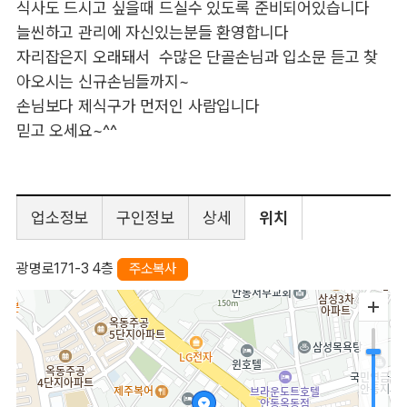
식사도 드시고 싶을때 드실수 있도록 준비되어있습니다
늘씬하고 관리에 자신있는분들 환영합니다
자리잡은지 오래돼서 수많은 단골손님과 입소문 듣고 찾
아오시는 신규손님들까지~
손님보다 제식구가 먼저인 사람입니다
믿고 오세요~^^
업소정보
구인정보
상세
위치
광명로171-3 4층
주소복사