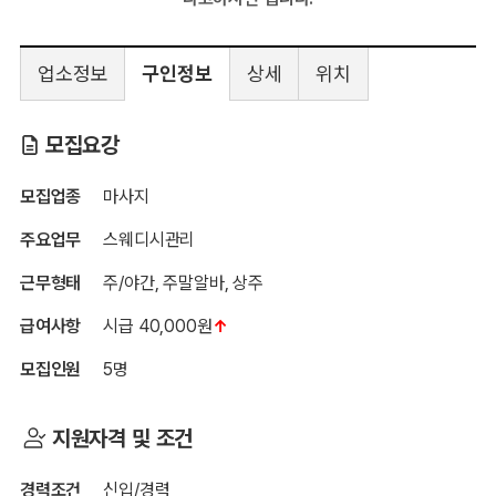
업소정보
구인정보
상세
위치
마사지501
모집요강
모집업종
마사지
주요업무
스웨디시관리
근무형태
주/야간, 주말알바, 상주
급여사항
시급 40,000원
↑
모집인원
5명
지원자격 및 조건
경력조건
신입/경력