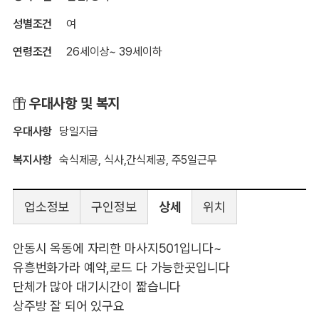
성별조건
여
연령조건
26세이상~ 39세이하
우대사항 및 복지
우대사항
당일지급
복지사항
숙식제공, 식사,간식제공, 주5일근무
업소정보
구인정보
상세
위치
안동시 옥동에 자리한 마사지501입니다~
유흥번화가라 예약,로드 다 가능한곳입니다
단체가 많아 대기시간이 짧습니다
상주방 잘 되어 있구요