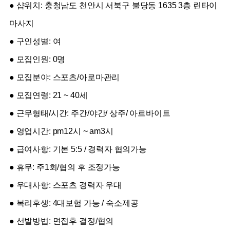
● 샵위치: 충청남도 천안시 서북구 불당동 1635 3층 린타이
마사지
● 구인성별: 여
● 모집인원: 0명
● 모집분야: 스포츠/아로마관리
● 모집연령: 21 ~ 40세
● 근무형태/시간: 주간/야간/ 상주/ 아르바이트
● 영업시간: pm12시 ~ am3시
● 급여사항: 기본 5:5 / 경력자 협의가능
● 휴무: 주1회/협의 후 조정가능
● 우대사항: 스포츠 경력자 우대
● 복리후생: 4대보험 가능 / 숙소제공
● 선발방법: 면접후 결정/협의