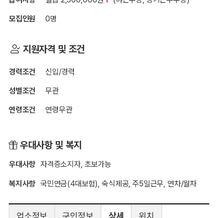
모집인원
0명
지원자격 및 조건
경력조건
신입/경력
성별조건
무관
연령조건
연령무관
우대사항 및 복지
우대사항
자격증소지자, 초보가능
복지사항
국민연금(4대보험), 숙식제공, 주5일근무, 연차/월차
업소정보
구인정보
상세
위치