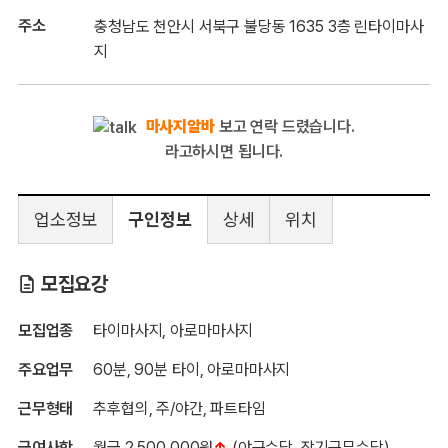
주소
충청남도 천안시 서북구 불당동 1635 3층 린타이마사
지
마사지알바
보고 연락 드렸습니다.
라고하시면 됩니다.
업소정보
구인정보
상세
위치
린타이마사지
모집요강
모집업종
타이마사지, 아로마마사지
주요업무
60분, 90분 타이, 아로마마사지
근무형태
추후협의, 주/야간, 파트타임
급여사항
월급 2,500,000원
↑
(야근수당, 장기근무수당)