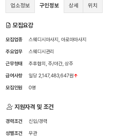
업소정보
구인정보
상세
위치
병점 S테라피
모집요강
모집업종
스웨디시마사지, 아로마마사지
주요업무
스웨디시관리
근무형태
추후협의, 주/야간, 상주
급여사항
일당 2,147,483,647원
↑
모집인원
0명
지원자격 및 조건
경력조건
신입/경력
성별조건
무관