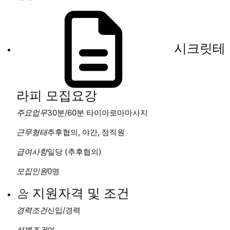
시크릿테
라피
모집요강
주요업무
30분/60분 타이아로마마사지
근무형태
추후협의, 야간, 정직원
급여사항
일당 (추후협의)
모집인원
0명
지원자격 및 조건
경력조건
신입/경력
성별조건
여