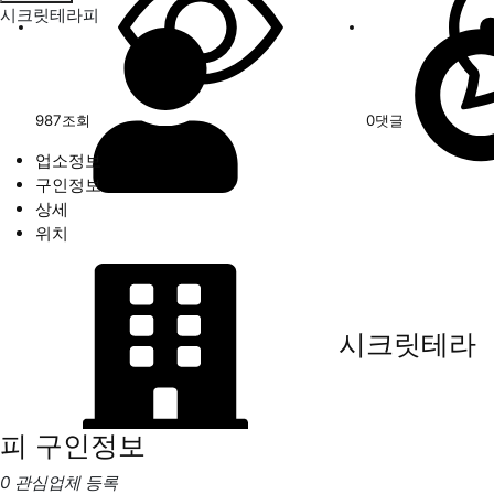
시크릿테라피
987
조회
0
댓글
업소정보
구인정보
상세
위치
시크릿테라
피
구인정보
0 관심업체 등록