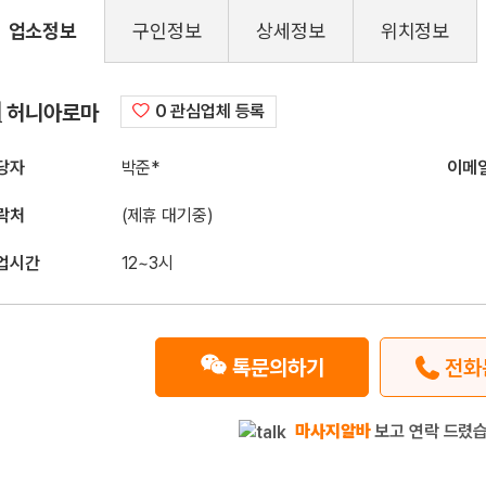
업소정보
구인정보
상세정보
위치정보
구인정보
허니아로마
0 관심업체 등록
당자
박준*
이메
락처
(제휴 대기중)
업시간
12~3시
톡문의하기
전화
마사지알바
보고 연락 드렸습