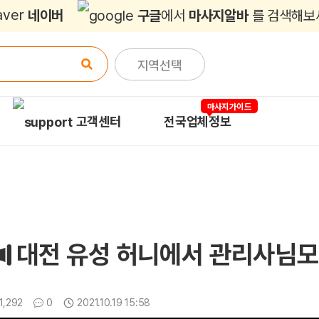
네이버
구글
에서
마사지알바
를 검색해보
지역선택
마사지가이드
고객센터
전국업체정보
대전 유성 허니에서 관리사님
조회
댓글
1,292
0
2021.10.19 15:58
업데이트일