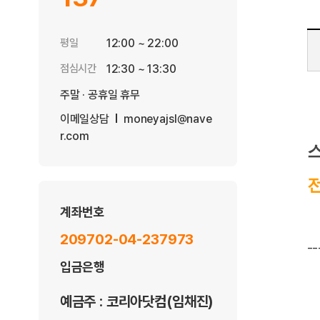
평일
12:00 ~ 22:00
점심시간
12:30 ~ 13:30
주말 · 공휴일 휴무
이메일상담
moneyajsl@nave
r.com
전
계좌번호
209702-04-237973
--
입금은행
예금주 : 코리아닷컴(임채진)