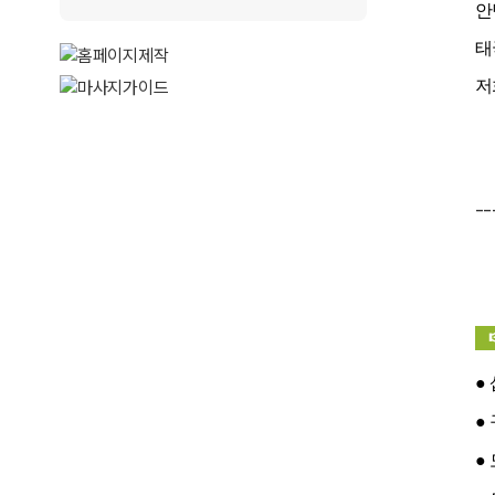
안
태
저
--
☞
●
●
●