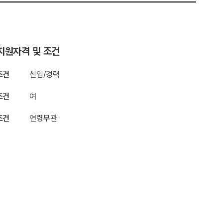
지원자격 및 조건
조건
신입/경력
조건
여
조건
연령무관