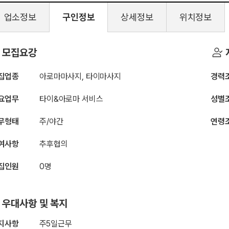
업소정보
구인정보
상세정보
위치정보
허니아로마
모집요강
집업종
아로마마사지, 타이마사지
경력
요업무
타이&아로마 서비스
성별
무형태
주/야간
연령
여사항
추후협의
집인원
0명
우대사항 및 복지
지사항
주5일근무