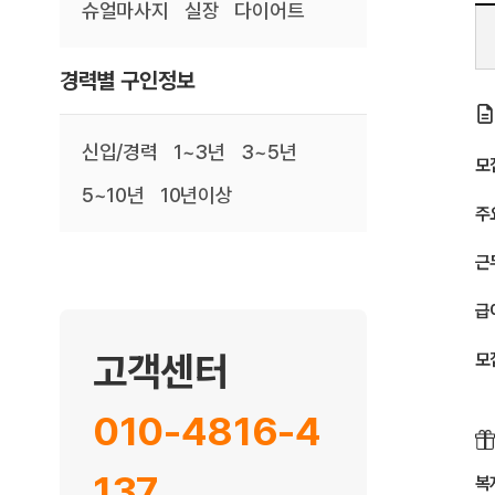
슈얼마사지
실장
다이어트
경력별 구인정보
신입/경력
1~3년
3~5년
모
5~10년
10년이상
주
근
급
고객센터
모
010-4816-4
137
복