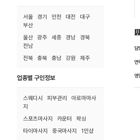
서울
경기
인천
대전
대구
부산
울산
광주
세종
경남
경북
전남
담
전북
충북
충남
강원
제주
연
영
업종별 구인정보
스웨디시
피부관리
아로마마사
지
스포츠마사지
카운터
왁싱
타이마사지
중국마사지
1인샵