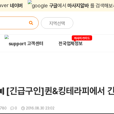
네이버
구글
에서
마사지알바
를 검색해보
지역선택
마사지가이드
고객센터
전국업체정보
[긴급구인]퀸&킹테라피에서 
조회
댓글
780
0
2016.08.30 23:02
업데이트일