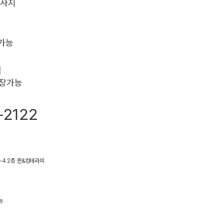
마사지
 가능
]
보장가능
-2122
-4 2층 퀸&킹테라피
능