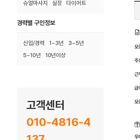
슈얼마사지
실장
다이어트
경력별 구인정보
신입/경력
1~3년
3~5년
모
5~10년
10년이상
주
근
급
고객센터
모
010-4816-4
137
우