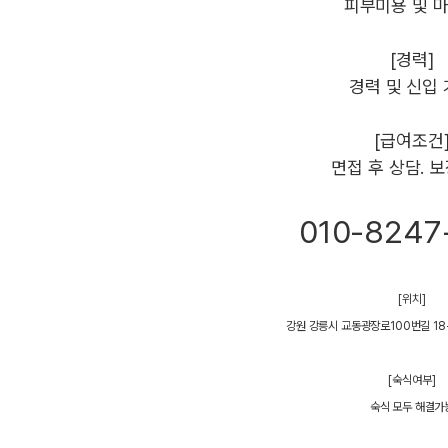
피부미용 및 
[경력]
경력 및 신입
[급여조건
면접 후 상담. 
010-8247
[위치]
강원 강릉시 교동광장로100번길 18
[숙식여부]
숙식 모두 해결가