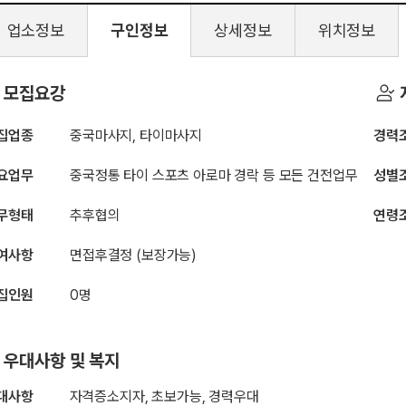
업소정보
구인정보
상세정보
위치정보
퀸&킹테라피
모집요강
집업종
중국마사지, 타이마사지
경력
요업무
중국정통 타이 스포츠 아로마 경락 등 모든 건전업무
성별
무형태
추후협의
연령
여사항
면접후결정 (보장가능)
집인원
0명
우대사항 및 복지
대사항
자격증소지자, 초보가능, 경력우대