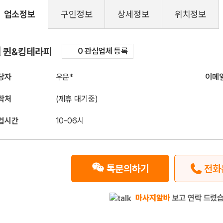
업소정보
구인정보
상세정보
위치정보
구인정보
퀸&킹테라피
0 관심업체 등록
당자
우윤*
이메
락처
(제휴 대기중)
업시간
10-06시
톡문의하기
전화
마사지알바
보고 연락 드렸습