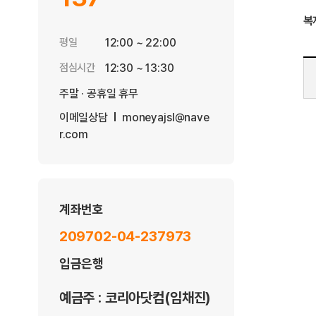
복
평일
12:00 ~ 22:00
점심시간
12:30 ~ 13:30
주말 · 공휴일 휴무
이메일상담
moneyajsl@nave
r.com
계좌번호
209702-04-237973
입금은행
예금주 : 코리아닷컴(임채진)