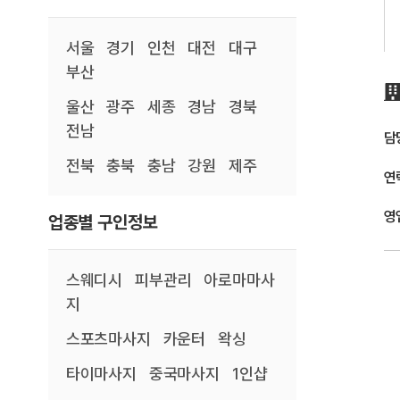
서울
경기
인천
대전
대구
부산
울산
광주
세종
경남
경북
전남
담
전북
충북
충남
강원
제주
연
영
업종별 구인정보
스웨디시
피부관리
아로마마사
지
스포츠마사지
카운터
왁싱
타이마사지
중국마사지
1인샵