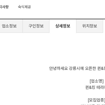
지사항
숙식제공
업소정보
구인정보
상세정보
위치정보
안녕하세요 강릉시에 오픈한 퀸&
[업소명]
퀸&킹 테라
[모집업종