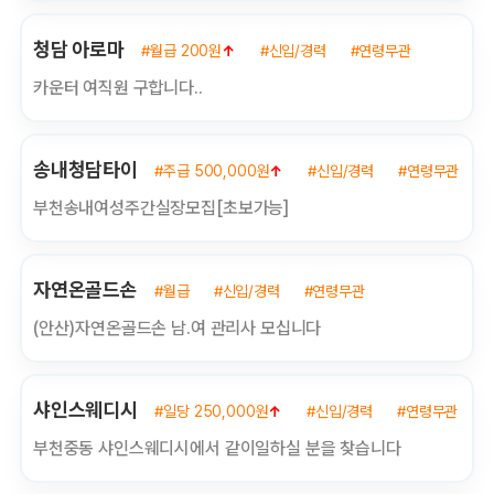
청담 아로마
#월급 200원
↑
#신입/경력
#연령무관
카운터 여직원 구합니다..
송내청담타이
#주급 500,000원
↑
#신입/경력
#연령무관
부천송내여성주간실장모집[초보가능]
자연온골드손
#월급
#신입/경력
#연령무관
(안산)자연온골드손 남.여 관리사 모십니다
샤인스웨디시
#일당 250,000원
↑
#신입/경력
#연령무관
부천중동 샤인스웨디시에서 같이일하실 분을 찾습니다