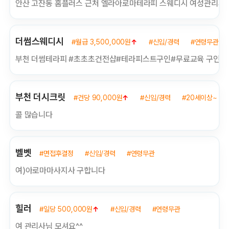
안산 고잔동 홈플러스 근처 엘라아로마테라피 스웨디시 여성관리사 
더썸스웨디시
#월급 3,500,000원
↑
#신입/경력
#연령무관
부천 더썸테라피 #초초초건전샵#테라피스트구인#무료교육 구인합
부천 더시크릿
#건당 90,000원
↑
#신입/경력
#20세이상~ 3
콜 많습니다
벨벳
#면접후결정
#신입/경력
#연령무관
여)아로마마사지사 구합니다
힐러
#일당 500,000원
↑
#신입/경력
#연령무관
여 관리사님 모셔요^^