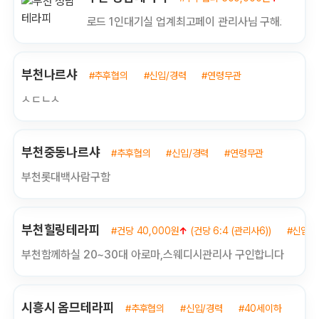
로드 1인대기실 업계최고페이 관리사님 구해요
부천나르샤
#추후협의
#신입/경력
#연령무관
ㅅㄷㄴㅅ
부천중동나르샤
#추후협의
#신입/경력
#연령무관
부천롯대백사람구함
부천힐링테라피
#건당 40,000원
↑
(건당 6:4 (관리사6))
#신입/
부천함께하실 20~30대 아로마,스웨디시관리사 구인합니다
시흥시 옴므테라피
#추후협의
#신입/경력
#40세이하