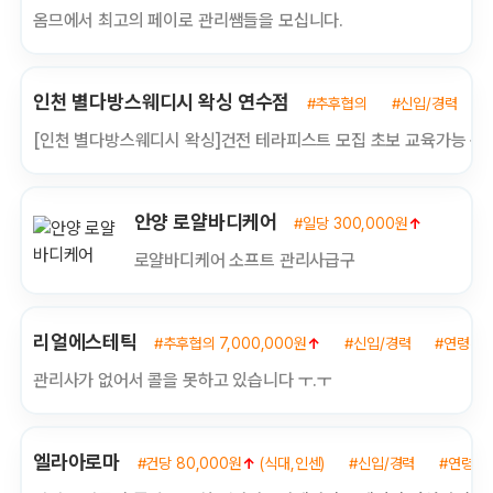
옴므에서 최고의 페이로 관리쌤들을 모십니다.
인천 별다방스웨디시 왁싱 연수점
#추후협의
#신입/경력
#
[인천 별다방스웨디시 왁싱]건전 테라피스트 모집 초보 교육가능 왁
안양 로얄바디케어
#일당 300,000원
↑
#신입/
로얄바디케어 소프트 관리사급구
리얼에스테틱
#추후협의 7,000,000원
↑
#신입/경력
#연령무
관리사가 없어서 콜을 못하고 있습니다 ㅜ.ㅜ
엘라아로마
#건당 80,000원
↑
(식대,인센)
#신입/경력
#연령무