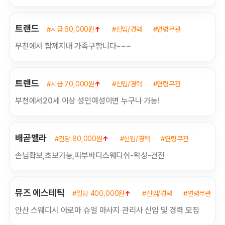
트랜드
#시급 60,000원
↑
#신입/경력
#연령무관
부천에서 함께지내 가족구합니다~~~
트랜드
#시급 70,000원
↑
#신입/경력
#연령무관
부천에서​​20세 이상 성인여성이면 누구나 가능!​​
배곧벨라
#건당 80,000원
↑
#신입/경력
#연령무관
손님확보,초보가능,피부바디스웨디쉬-왁싱-건전
뮤즈 에스테틱
#일당 400,000원
↑
#신입/경력
#연령무관
안산 스웨디시 아로마 슈얼 마사지 관리사 신입 및 경력 모집