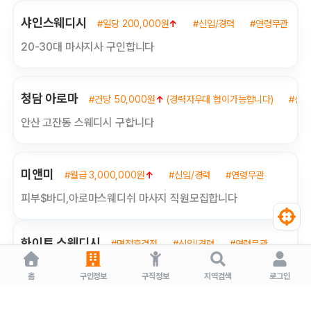
샤인스웨디시
#일당 200,000원
↑
#신입/경력
#연령무관
20-30대 마사지사 구인합니다
청담 아로마
#건당 50,000원
↑
(경력자우대 협이가능합니다)
#신입
안산 고잔동 스웨디시 구합니다
미앤미
#월급 3,000,000원
↑
#신입/경력
#연령무관
피부$바디,아로마스웨디쉬 마사지 직원모집합니다
화이트 스웨디시
#면접후결정
#신입/경력
#연령무관
부천 중동 초건전 스웨디시 샵입니다.
홈
구인정보
구직정보
지역검색
로그인