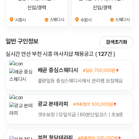
신입/경력
신입/경력
스웨디시
스웨디시
시흥시
수원시
일반 구인정보
검색초기화
전체 목록
실시간 안산 부천 시흥 마사지샵 채용공고
(
127
건 )
배곧 중심스웨디시
#일당 700,000원
↑
#신입/
콜량일등 중심스웨디시에서 관리쌤 모집해요^^
광교 본테라피
#추후협의 500,000원
↑
#신입/
갯수보장 | 당일지급 | 60분단일코스 | 초보환영 | 알
부천 청담테라피
#추후협의 500,000원
↑
(만근비)