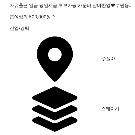
자유출근 일급 당일지급 초보가능 카운터 알바환영❤️수원용인오산평택인천분당안사인계동❤️주간평일주말야간새벽
급여협의 500,000원
↑
신입/경력
수원시
스웨디시