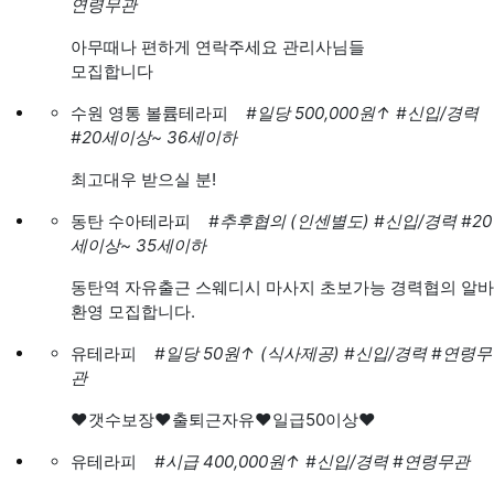
연령무관
아무때나 편하게 연락주세요 관리사님들
모집합니다
수원 영통 볼륨테라피
#일당 500,000원
↑
#신입/경력
#20세이상~ 36세이하
최고대우 받으실 분!
동탄 수아테라피
#추후협의 (인센별도)
#신입/경력
#20
세이상~ 35세이하
동탄역 자유출근 스웨디시 마사지 초보가능 경력협의 알바
환영 모집합니다.
유테라피
#일당 50원
↑
(식사제공)
#신입/경력
#연령무
관
♥갯수보장♥출퇴근자유♥일급50이상♥
유테라피
#시급 400,000원
↑
#신입/경력
#연령무관