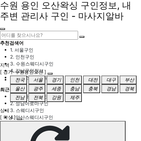
수원 용인 오산왁싱 구인정보, 내
주변 관리사 구인 - 마사지알바
추천검색어
1. 서울구인
2. 인천구인
3. 수원스웨디시구인
지역
4. 강남구인정보
[ 경기-수원용인오산 ]
5. 동탄스웨디시구인
전국
서울
경기
인천
대전
대구
부산
울산
광주
세종
충남
충북
경남
경북
최근검색어
1. 일산마사지구인
전남
전북
강원
제주
2. 성남아로마구인
상세
3. 스웨디시구인
[ 왁싱 ]
4. 안산스웨디시구인
5. 아로마구인