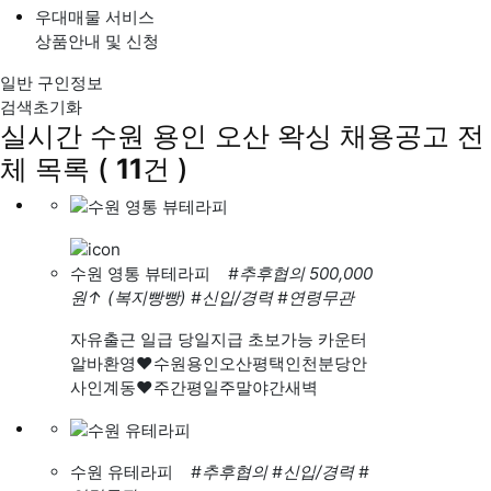
우대매물 서비스
상품안내 및 신청
일반 구인정보
검색초기화
실시간 수원 용인 오산 왁싱 채용공고
전
체 목록
(
11
건 )
수원 영통 뷰테라피
#추후협의 500,000
원
↑
(복지빵빵)
#신입/경력
#연령무관
자유출근 일급 당일지급 초보가능 카운터
알바환영❤️수원용인오산평택인천분당안
사인계동❤️주간평일주말야간새벽
수원 유테라피
#추후협의
#신입/경력
#