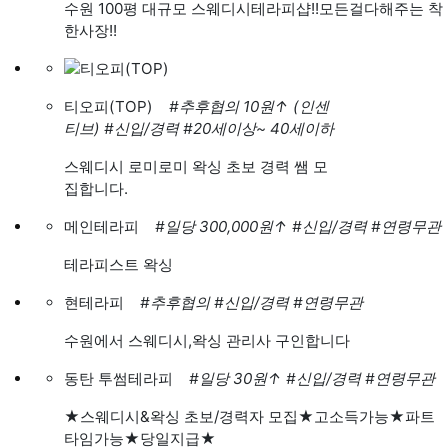
수원 100평 대규모 스웨디시테라피샵!!모든걸다해주는 착
한사장!!
티오피(TOP)
#추후협의 10원
↑
(인센
티브)
#신입/경력
#20세이상~ 40세이하
스웨디시 로미로미 왁싱 초보 경력 쌤 모
집합니다.
메인테라피
#일당 300,000원
↑
#신입/경력
#연령무관
테라피스트 왁싱
현테라피
#추후협의
#신입/경력
#연령무관
수원에서 스웨디시,왁싱 관리사 구인합니다
동탄 투썸테라피
#일당 30원
↑
#신입/경력
#연령무관
★스웨디시&왁싱 초보/경력자 모집★고소득가능★파트
타임가능★당일지급★