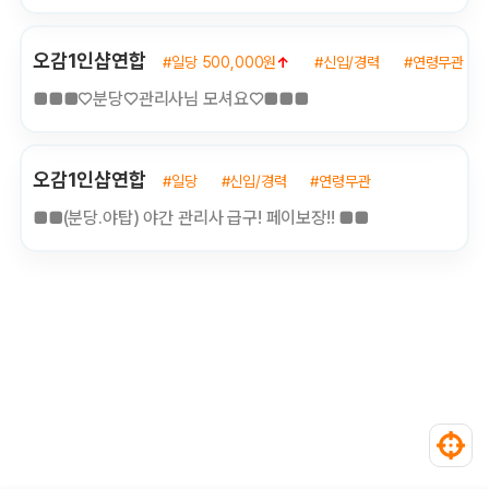
오감1인샵연합
#일당 500,000원
↑
#신입/경력
#연령무관
■■■♡분당♡관리사님 모셔요♡■■■
오감1인샵연합
#일당
#신입/경력
#연령무관
■■(분당.야탑) 야간 관리사 급구! 페이보장!! ■■