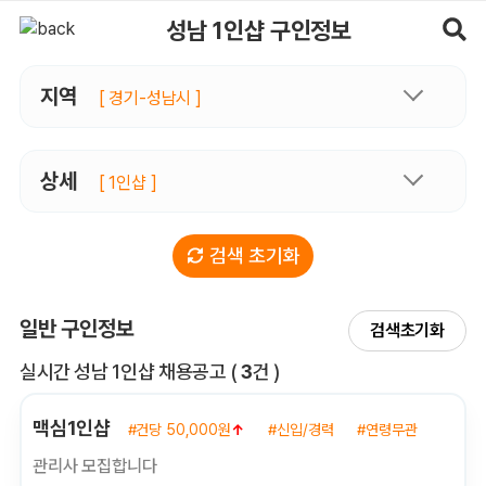
성남1인샵 구인정보, 내 주변 관리사 구인 - 마사지알바
성남 1인샵 구인정보
지역
[ 경기-성남시 ]
상세
[ 1인샵 ]
검색 초기화
일반 구인정보
검색초기화
전체 목록
실시간 성남 1인샵 채용공고
(
3
건 )
맥심1인샵
#건당 50,000원
↑
#신입/경력
#연령무관
관리사 모집합니다