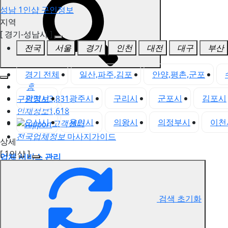
성남 1인샵 구인정보
지역
[ 경기-성남시 ]
전국
서울
경기
인천
대전
대구
부산
경기 전체
일산,파주,김포
안양,평촌,군포
홈
광명시
광주시
구리시
군포시
김포시
구인정보
3,831
인재정보
1,618
오산시
용인시
의왕시
의정부시
이천
고객센터
전국업체정보
마사지가이드
상세
[ 1인샵 ]
업체 서비스 관리
개인 서비스 관리
성남 1인샵 구인정보
검색 초기화