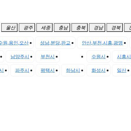
울산
광주
세종
충남
충북
경남
경북
수원,용인,오산
성남,분당,판교
안산,부천,시흥,광명
남양주시
부천시
성남시
수원시
시흥시
시
파주시
평택시
하남시
화성시
일산