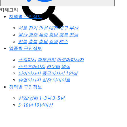
카테고리
지역별 구인정보
서울
경기
인천
대전
대구
부산
울산
광주
세종
경남
경북
전남
전북
충북
충남
강원
제주
업종별 구인정보
스웨디시
피부관리
아로마마사지
스포츠마사지
카운터
왁싱
타이마사지
중국마사지
1인샵
슈얼마사지
실장
다이어트
경력별 구인정보
신입/경력
1~3년
3~5년
5~10년
10년이상