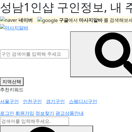
성남1인샵 구인정보, 내 
네이버
구글
에서
마사지알바
를 검색해보세
지역선택
추천키워드
서울구인
인천구인
경기구인
스웨디시구인
로그인
회원가입
정보찾기
광고상품안내