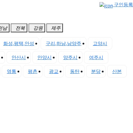
구인등록
전남
전북
강원
제주
화성,평택,안성
구리,하남,남양주
고양시
안산시
안양시
양주시
여주시
영통
평촌
광교
동탄
분당
산본