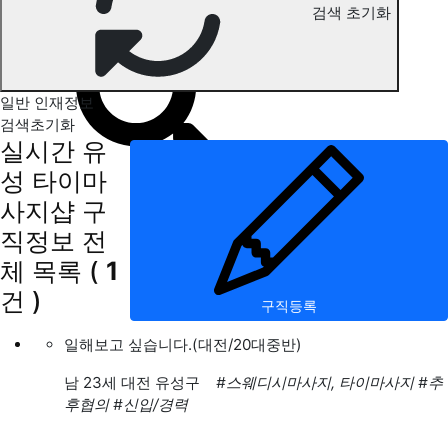
검색 초기화
유성 타이마사지 구직정보
일반 인재정보
검색초기화
실시간 유
성 타이마
사지샵 구
직정보
전
체 목록
(
1
건 )
구직등록
일해보고 싶습니다.(대전/20대중반)
남
23세 대전 유성구
#스웨디시마사지, 타이마사지
#추
후협의
#신입/경력