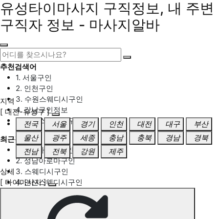
유성타이마사지 구직정보, 내 주변
구직자 정보 - 마사지알바
추천검색어
1. 서울구인
2. 인천구인
3. 수원스웨디시구인
지역
4. 강남구인정보
[ 대전-유성구 ]
5. 동탄스웨디시구인
전국
서울
경기
인천
대전
대구
부산
울산
광주
세종
충남
충북
경남
경북
최근검색어
1. 일산마사지구인
전남
전북
강원
제주
2. 성남아로마구인
상세
3. 스웨디시구인
[ 타이마사지 ]
4. 안산스웨디시구인
5. 아로마구인