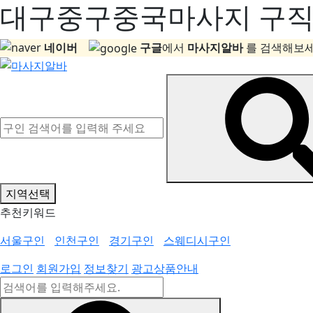
대구중구중국마사지 구직정
네이버
구글
에서
마사지알바
를 검색해보세
지역선택
추천키워드
서울구인
인천구인
경기구인
스웨디시구인
로그인
회원가입
정보찾기
광고상품안내