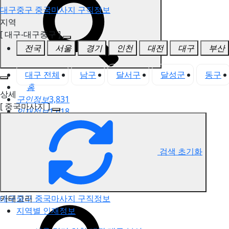
대구중구 중국마사지 구직정보
지역
[ 대구-대구중구 ]
전국
서울
경기
인천
대전
대구
부산
대구 전체
남구
달서구
달성군
동구
홈
상세
구인정보
3,831
[ 중국마사지 ]
인재정보
1,618
고객센터
전국업체정보
마사지가이드
검색 초기화
업체 서비스 관리
개인 서비스 관리
카테고리
대구중구 중국마사지 구직정보
지역별 인재정보