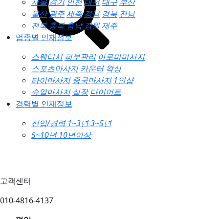
서울
경기
인천
대전
대구
부산
울산
광주
세종
경남
경북
전남
전북
충북
충남
강원
제주
업종별 인재정보
스웨디시
피부관리
아로마마사지
스포츠마사지
카운터
왁싱
타이마사지
중국마사지
1인샵
슈얼마사지
실장
다이어트
경력별 인재정보
신입/경력
1~3년
3~5년
5~10년
10년이상
고객센터
010-4816-4137