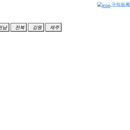
구직등록
전남
전북
강원
제주