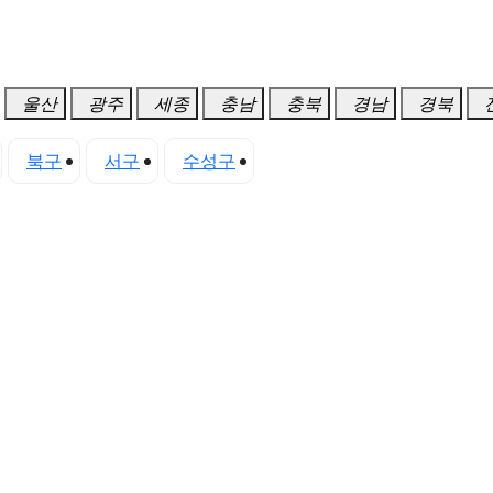
울산
광주
세종
충남
충북
경남
경북
북구
서구
수성구
중구