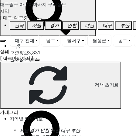
대구중구 아로마마사지 구직정보
지역
[ 대구-대구중구 ]
전국
서울
경기
인천
대전
대구
부산
대구 전체
남구
달서구
달성군
동구
홈
상세
구인정보
3,831
[ 아로마마사지 ]
인재정보
1,619
고객센터
전국업체정보
마사지가이드
업체 서비스 관리
검색 초기화
개인 서비스 관리
대구중구 아로마마사지 구직정보
카테고리
지역별 인재정보
서울
경기
인천
대전
대구
부산