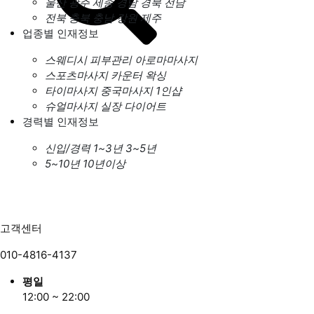
울산
광주
세종
경남
경북
전남
전북
충북
충남
강원
제주
업종별 인재정보
스웨디시
피부관리
아로마마사지
스포츠마사지
카운터
왁싱
타이마사지
중국마사지
1인샵
슈얼마사지
실장
다이어트
경력별 인재정보
신입/경력
1~3년
3~5년
5~10년
10년이상
고객센터
010-4816-4137
평일
12:00 ~ 22:00