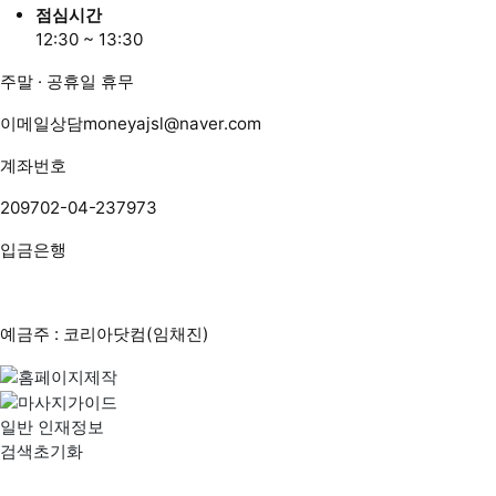
점심시간
12:30 ~ 13:30
주말 · 공휴일 휴무
이메일상담
moneyajsl@naver.com
계좌번호
209702-04-237973
입금은행
예금주 : 코리아닷컴(임채진)
일반 인재정보
검색초기화