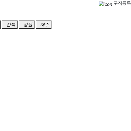
구직등록
전북
강원
제주