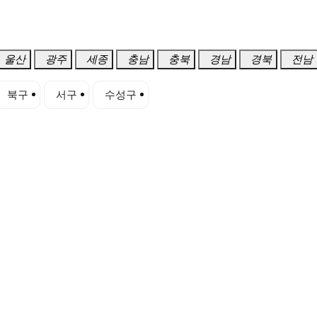
울산
광주
세종
충남
충북
경남
경북
전남
북구
서구
수성구
중구