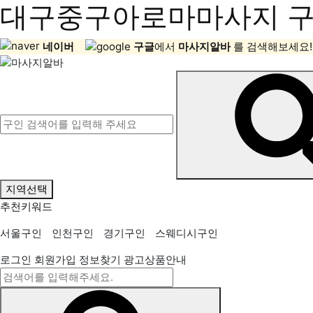
대구중구아로마마사지 구직
네이버
구글
에서
마사지알바
를 검색해보세요!
지역선택
추천키워드
서울구인
인천구인
경기구인
스웨디시구인
로그인
회원가입
정보찾기
광고상품안내