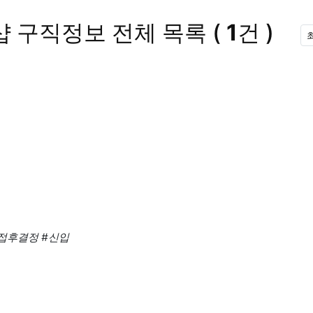
샵 구직정보
전체 목록
(
1
건 )
접후결정
#신입