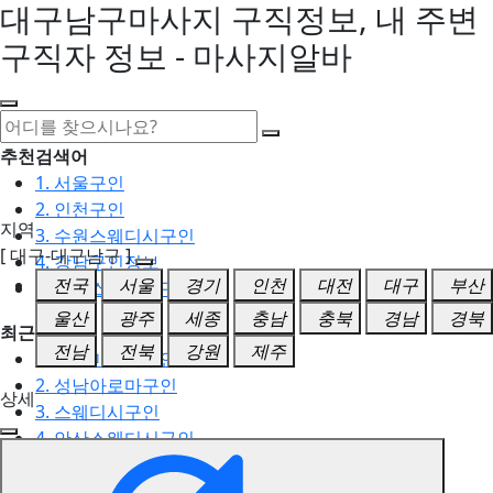
대구남구마사지 구직정보, 내 주변
구직자 정보 - 마사지알바
추천검색어
1. 서울구인
2. 인천구인
지역
3. 수원스웨디시구인
[ 대구-대구남구 ]
4. 강남구인정보
전국
서울
경기
인천
대전
대구
부산
5. 동탄스웨디시구인
울산
광주
세종
충남
충북
경남
경북
최근검색어
전남
전북
강원
제주
1. 일산마사지구인
2. 성남아로마구인
상세
3. 스웨디시구인
4. 안산스웨디시구인
5. 아로마구인