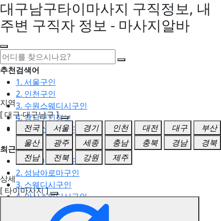
대구남구타이마사지 구직정보, 내
주변 구직자 정보 - 마사지알바
추천검색어
1. 서울구인
2. 인천구인
지역
3. 수원스웨디시구인
[ 대구-대구남구 ]
4. 강남구인정보
전국
서울
경기
인천
대전
대구
부산
5. 동탄스웨디시구인
울산
광주
세종
충남
충북
경남
경북
최근검색어
전남
전북
강원
제주
1. 일산마사지구인
2. 성남아로마구인
상세
3. 스웨디시구인
[ 타이마사지 ]
4. 안산스웨디시구인
5. 아로마구인