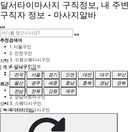
달서타이마사지 구직정보, 내 주변
구직자 정보 - 마사지알바
추천검색어
1. 서울구인
2. 인천구인
3. 수원스웨디시구인
지역
4. 강남구인정보
[ 대구-달서구 ]
5. 동탄스웨디시구인
전국
서울
경기
인천
대전
대구
부산
울산
광주
세종
충남
충북
경남
경북
최근검색어
1. 일산마사지구인
전남
전북
강원
제주
2. 성남아로마구인
상세
3. 스웨디시구인
[ 타이마사지 ]
4. 안산스웨디시구인
5. 아로마구인