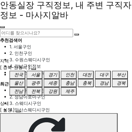
안동실장 구직정보, 내 주변 구직자
정보 - 마사지알바
추천검색어
1. 서울구인
2. 인천구인
3. 수원스웨디시구인
지역
4. 강남구인정보
[ 경북-안동시 ]
5. 동탄스웨디시구인
전국
서울
경기
인천
대전
대구
부산
울산
광주
세종
충남
충북
경남
경북
최근검색어
1. 일산마사지구인
전남
전북
강원
제주
2. 성남아로마구인
상세
3. 스웨디시구인
[ 실장 ]
4. 안산스웨디시구인
5. 아로마구인