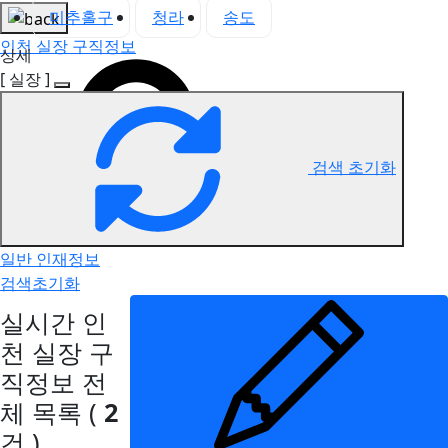
미추홀구
청라
송도
인천 실장 구직정보
상세
[ 실장 ]
검색 초기화
일반 인재정보
검색초기화
실시간 인
천 실장 구
직정보
전
체 목록
(
2
건 )