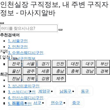
인천실장 구직정보, 내 주변 구직자
정보 - 마사지알바
추천검색어
1. 서울구인
2. 인천구인
지역
3. 수원스웨디시구인
[ 인천 ]
4. 강남구인정보
전국
서울
경기
인천
대전
대구
부산
5. 동탄스웨디시구인
울산
광주
세종
충남
충북
경남
경북
최근검색어
전남
전북
강원
제주
1. 일산마사지구인
2. 성남아로마구인
인천 전체
계양구
남동구
동구
3. 스웨디시구인
4. 안산스웨디시구인
부평구
서구
연수구
중구
5. 아로마구인