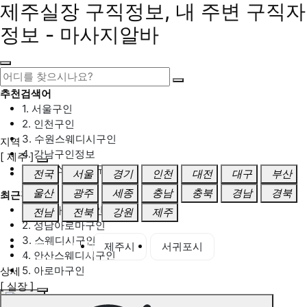
제주실장 구직정보, 내 주변 구직자
정보 - 마사지알바
추천검색어
1. 서울구인
2. 인천구인
3. 수원스웨디시구인
지역
4. 강남구인정보
[ 제주 ]
5. 동탄스웨디시구인
전국
서울
경기
인천
대전
대구
부산
울산
광주
세종
충남
충북
경남
경북
최근검색어
1. 일산마사지구인
전남
전북
강원
제주
2. 성남아로마구인
3. 스웨디시구인
제주 전체
제주시
서귀포시
4. 안산스웨디시구인
5. 아로마구인
상세
[ 실장 ]