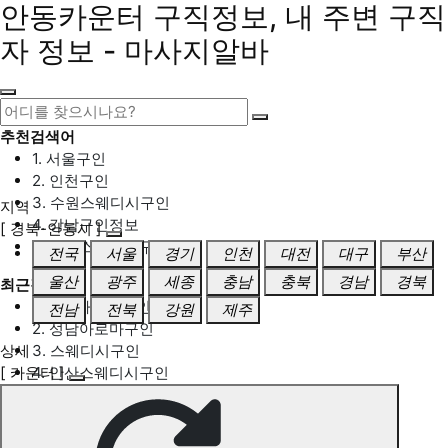
안동카운터 구직정보, 내 주변 구직
자 정보 - 마사지알바
추천검색어
1. 서울구인
2. 인천구인
3. 수원스웨디시구인
지역
4. 강남구인정보
[ 경북-안동시 ]
5. 동탄스웨디시구인
전국
서울
경기
인천
대전
대구
부산
울산
광주
세종
충남
충북
경남
경북
최근검색어
1. 일산마사지구인
전남
전북
강원
제주
2. 성남아로마구인
상세
3. 스웨디시구인
[ 카운터 ]
4. 안산스웨디시구인
5. 아로마구인