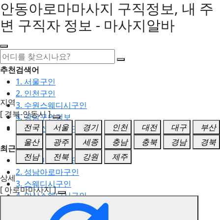
안동아로마마사지 구직정보, 내 주
변 구직자 정보 - 마사지알바
추천검색어
1. 서울구인
2. 인천구인
지역
3. 수원스웨디시구인
[ 경북-안동시 ]
4. 강남구인정보
전국
서울
경기
인천
대전
대구
부산
5. 동탄스웨디시구인
울산
광주
세종
충남
충북
경남
경북
최근검색어
전남
전북
강원
제주
1. 일산마사지구인
2. 성남아로마구인
상세
3. 스웨디시구인
[ 아로마마사지 ]
4. 안산스웨디시구인
5. 아로마구인