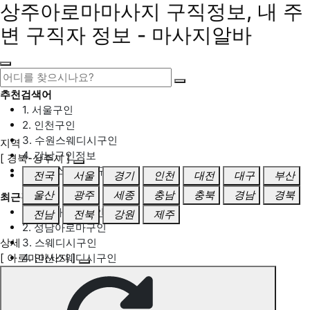
상주아로마마사지 구직정보, 내 주
변 구직자 정보 - 마사지알바
추천검색어
1. 서울구인
2. 인천구인
3. 수원스웨디시구인
지역
4. 강남구인정보
[ 경북-상주시 ]
5. 동탄스웨디시구인
전국
서울
경기
인천
대전
대구
부산
울산
광주
세종
충남
충북
경남
경북
최근검색어
1. 일산마사지구인
전남
전북
강원
제주
2. 성남아로마구인
상세
3. 스웨디시구인
[ 아로마마사지 ]
4. 안산스웨디시구인
5. 아로마구인