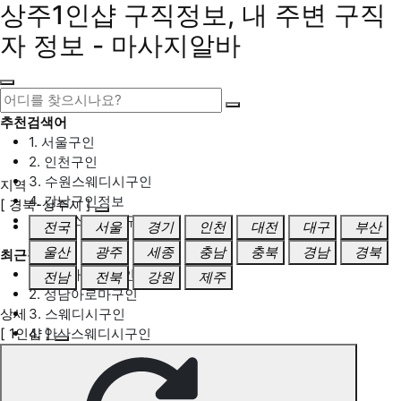
상주1인샵 구직정보, 내 주변 구직
자 정보 - 마사지알바
추천검색어
1. 서울구인
2. 인천구인
3. 수원스웨디시구인
지역
4. 강남구인정보
[ 경북-상주시 ]
5. 동탄스웨디시구인
전국
서울
경기
인천
대전
대구
부산
울산
광주
세종
충남
충북
경남
경북
최근검색어
1. 일산마사지구인
전남
전북
강원
제주
2. 성남아로마구인
상세
3. 스웨디시구인
[ 1인샵 ]
4. 안산스웨디시구인
5. 아로마구인