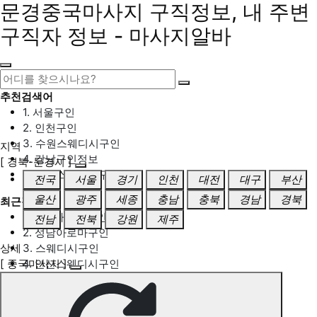
문경중국마사지 구직정보, 내 주변
구직자 정보 - 마사지알바
추천검색어
1. 서울구인
2. 인천구인
3. 수원스웨디시구인
지역
4. 강남구인정보
[ 경북-문경시 ]
5. 동탄스웨디시구인
전국
서울
경기
인천
대전
대구
부산
울산
광주
세종
충남
충북
경남
경북
최근검색어
1. 일산마사지구인
전남
전북
강원
제주
2. 성남아로마구인
상세
3. 스웨디시구인
[ 중국마사지 ]
4. 안산스웨디시구인
5. 아로마구인