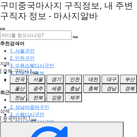
구미중국마사지 구직정보, 내 주변
구직자 정보 - 마사지알바
추천검색어
1. 서울구인
2. 인천구인
지역
3. 수원스웨디시구인
[ 경북-구미시 ]
4. 강남구인정보
전국
서울
경기
인천
대전
대구
부산
5. 동탄스웨디시구인
울산
광주
세종
충남
충북
경남
경북
최근검색어
전남
전북
강원
제주
1. 일산마사지구인
2. 성남아로마구인
상세
3. 스웨디시구인
[ 중국마사지 ]
4. 안산스웨디시구인
5. 아로마구인