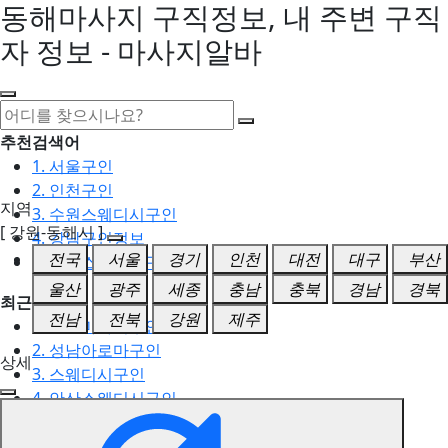
동해마사지 구직정보, 내 주변 구직
자 정보 - 마사지알바
추천검색어
1. 서울구인
2. 인천구인
지역
3. 수원스웨디시구인
[ 강원-동해시 ]
4. 강남구인정보
전국
서울
경기
인천
대전
대구
부산
5. 동탄스웨디시구인
울산
광주
세종
충남
충북
경남
경북
최근검색어
전남
전북
강원
제주
1. 일산마사지구인
2. 성남아로마구인
상세
3. 스웨디시구인
4. 안산스웨디시구인
5. 아로마구인