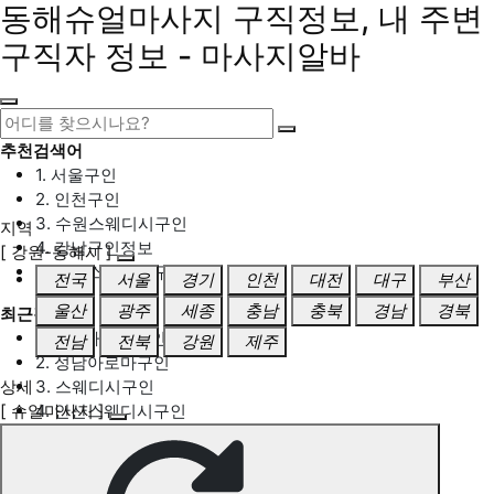
동해슈얼마사지 구직정보, 내 주변
구직자 정보 - 마사지알바
추천검색어
1. 서울구인
2. 인천구인
3. 수원스웨디시구인
지역
4. 강남구인정보
[ 강원-동해시 ]
5. 동탄스웨디시구인
전국
서울
경기
인천
대전
대구
부산
울산
광주
세종
충남
충북
경남
경북
최근검색어
1. 일산마사지구인
전남
전북
강원
제주
2. 성남아로마구인
상세
3. 스웨디시구인
[ 슈얼마사지 ]
4. 안산스웨디시구인
5. 아로마구인