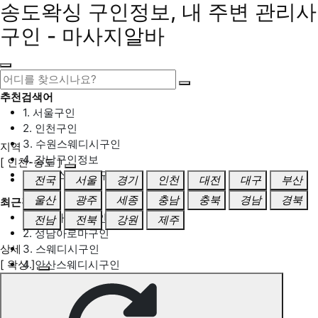
송도왁싱 구인정보, 내 주변 관리사
구인 - 마사지알바
추천검색어
1. 서울구인
2. 인천구인
3. 수원스웨디시구인
지역
4. 강남구인정보
[ 인천-송도 ]
5. 동탄스웨디시구인
전국
서울
경기
인천
대전
대구
부산
울산
광주
세종
충남
충북
경남
경북
최근검색어
1. 일산마사지구인
전남
전북
강원
제주
2. 성남아로마구인
상세
3. 스웨디시구인
[ 왁싱 ]
4. 안산스웨디시구인
5. 아로마구인