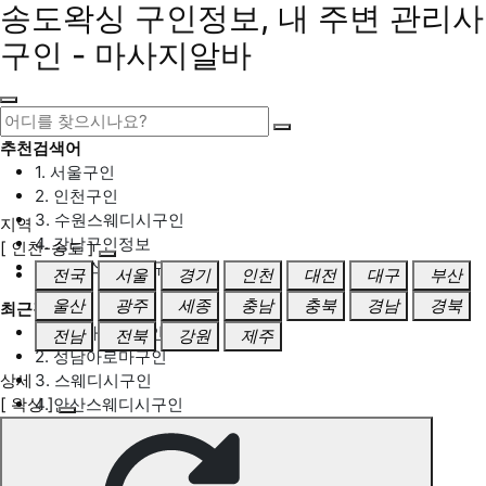
송도왁싱 구인정보, 내 주변 관리사
구인 - 마사지알바
추천검색어
1. 서울구인
2. 인천구인
3. 수원스웨디시구인
지역
4. 강남구인정보
[ 인천-송도 ]
5. 동탄스웨디시구인
전국
서울
경기
인천
대전
대구
부산
울산
광주
세종
충남
충북
경남
경북
최근검색어
1. 일산마사지구인
전남
전북
강원
제주
2. 성남아로마구인
상세
3. 스웨디시구인
[ 왁싱 ]
4. 안산스웨디시구인
5. 아로마구인