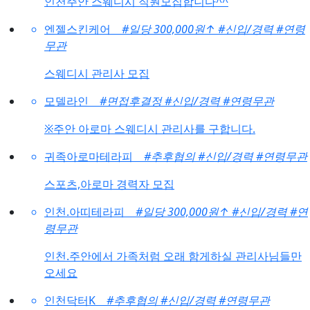
인천주안 스웨디시 직원모집합니다^^
엔젤스킨케어
#일당 300,000원
↑
#신입/경력
#연령
무관
스웨디시 관리사 모집
모델라인
#면접후결정
#신입/경력
#연령무관
※주안 아로마 스웨디시 관리사를 구합니다.
귀족아로마테라피
#추후협의
#신입/경력
#연령무관
스포츠,아로마 경력자 모집
인천.아띠테라피
#일당 300,000원
↑
#신입/경력
#연
령무관
인천.주안에서 가족처럼 오래 함게하실 관리사님들만
오세요
인천닥터K
#추후협의
#신입/경력
#연령무관