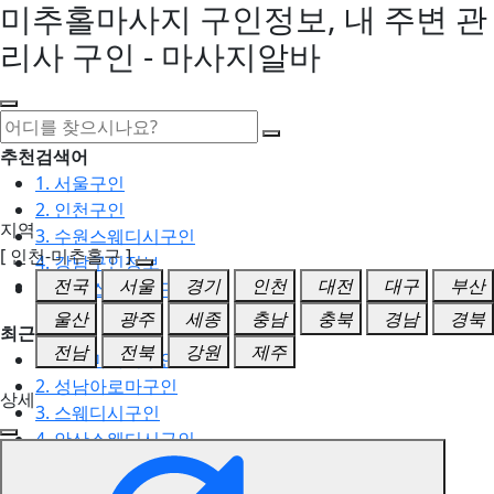
미추홀마사지 구인정보, 내 주변 관
리사 구인 - 마사지알바
추천검색어
1. 서울구인
2. 인천구인
지역
3. 수원스웨디시구인
[ 인천-미추홀구 ]
4. 강남구인정보
전국
서울
경기
인천
대전
대구
부산
5. 동탄스웨디시구인
울산
광주
세종
충남
충북
경남
경북
최근검색어
전남
전북
강원
제주
1. 일산마사지구인
2. 성남아로마구인
상세
3. 스웨디시구인
4. 안산스웨디시구인
5. 아로마구인