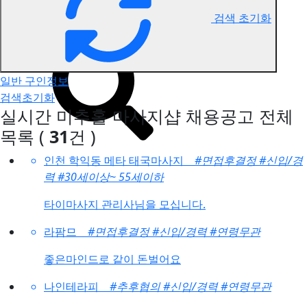
검색 초기화
미추홀 마사지 구인정보
일반 구인정보
검색초기화
실시간 미추홀 마사지샵 채용공고
전체
목록
(
31
건 )
인천 학익동 메타 태국마사지
#면접후결정
#신입/경
력
#30세이상~ 55세이하
타이마사지 관리사님을 모십니다.
라팜므
#면접후결정
#신입/경력
#연령무관
좋은마인드로 같이 돈벌어요
나인테라피
#추후협의
#신입/경력
#연령무관