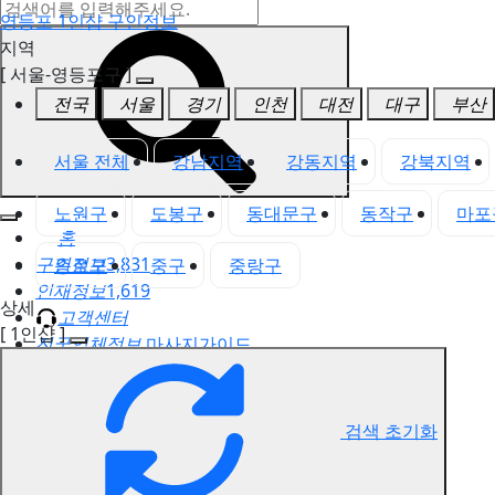
영등포 1인샵 구인정보
지역
[ 서울-영등포구 ]
전국
서울
경기
인천
대전
대구
부산
서울 전체
강남지역
강동지역
강북지역
노원구
도봉구
동대문구
동작구
마포
홈
구인정보
3,831
종로구
중구
중랑구
인재정보
1,619
상세
고객센터
[ 1인샵 ]
전국업체정보
마사지가이드
업체 서비스 관리
개인 서비스 관리
검색 초기화
영등포 1인샵 구인정보