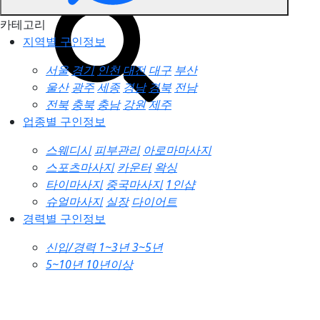
카테고리
지역별 구인정보
서울
경기
인천
대전
대구
부산
울산
광주
세종
경남
경북
전남
전북
충북
충남
강원
제주
업종별 구인정보
스웨디시
피부관리
아로마마사지
스포츠마사지
카운터
왁싱
타이마사지
중국마사지
1인샵
슈얼마사지
실장
다이어트
경력별 구인정보
신입/경력
1~3년
3~5년
5~10년
10년이상