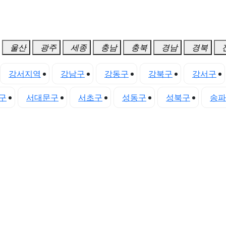
울산
광주
세종
충남
충북
경남
경북
강서지역
강남구
강동구
강북구
강서구
구
서대문구
서초구
성동구
성북구
송파