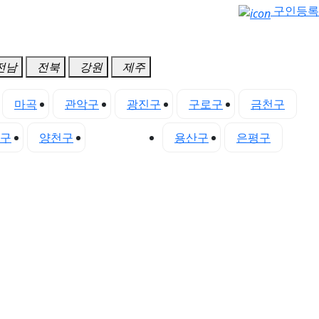
구인등록
전남
전북
강원
제주
마곡
관악구
광진구
구로구
금천구
구
양천구
영등포구
용산구
은평구