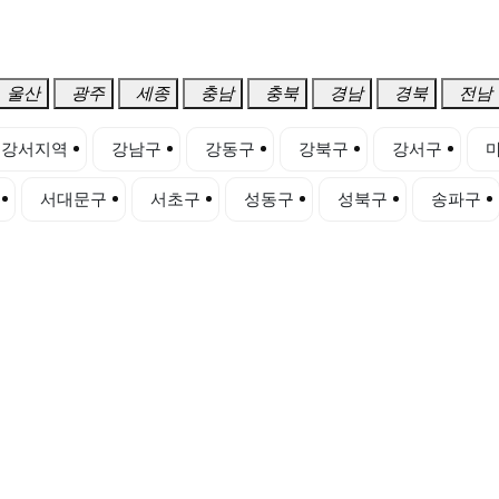
울산
광주
세종
충남
충북
경남
경북
전남
강서지역
강남구
강동구
강북구
강서구
서대문구
서초구
성동구
성북구
송파구