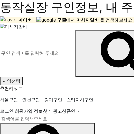
동작실장 구인정보, 내 주
네이버
구글
에서
마사지알바
를 검색해보세요!
지역선택
추천키워드
서울구인
인천구인
경기구인
스웨디시구인
로그인
회원가입
정보찾기
광고상품안내