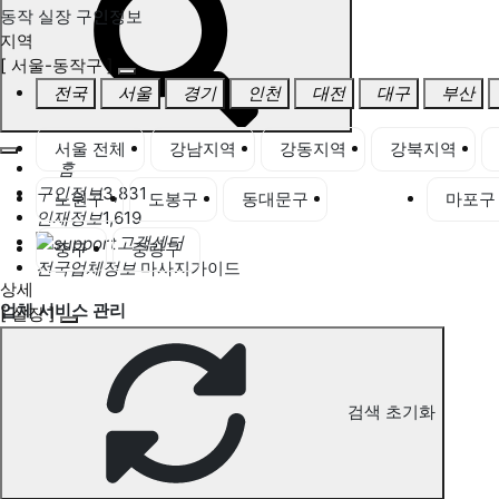
동작 실장 구인정보
지역
[ 서울-동작구 ]
전국
서울
경기
인천
대전
대구
부산
서울 전체
강남지역
강동지역
강북지역
홈
구인정보
3,831
노원구
도봉구
동대문구
동작구
마포구
인재정보
1,619
고객센터
중구
중랑구
전국업체정보
마사지가이드
상세
업체 서비스 관리
[ 실장 ]
개인 서비스 관리
동작 실장 구인정보
검색 초기화