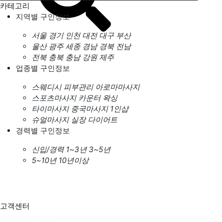
카테고리
지역별 구인정보
서울
경기
인천
대전
대구
부산
울산
광주
세종
경남
경북
전남
전북
충북
충남
강원
제주
업종별 구인정보
스웨디시
피부관리
아로마마사지
스포츠마사지
카운터
왁싱
타이마사지
중국마사지
1인샵
슈얼마사지
실장
다이어트
경력별 구인정보
신입/경력
1~3년
3~5년
5~10년
10년이상
고객센터