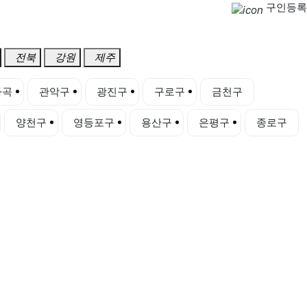
구인등록
전북
강원
제주
마곡
관악구
광진구
구로구
금천구
양천구
영등포구
용산구
은평구
종로구